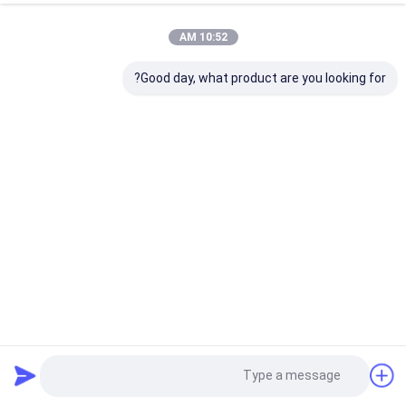
10:52 AM
Good day, what product are you looking for?
مضخة المكبس الهيدروليكي A10VD1 A10VD721 A10VD43
قطع غيار حفارة
2023-09-12
450 الرؤى