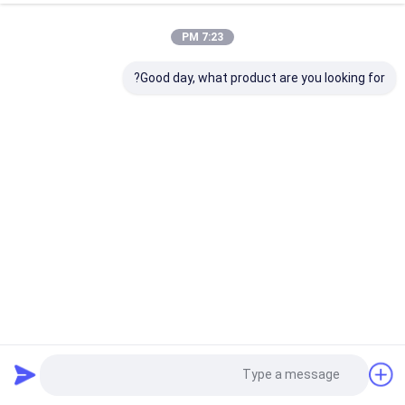
7:23 PM
Good day, what product are you looking for?
HITACHI ZX200 ZX210 ZX240 حفارة قطع غيار 9226748 لوحة
تحكم الكمبيوتر
تحكم حفارة
2021-03-30
112 الرؤى