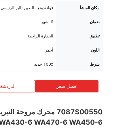
مكان المنشأ
قوانغدونغ ، الصين (البر الرئيسي)
ضمان
6 اشهر
تطبيق
الحفارة الزاحفة
اللون
أحمر
شرط
100٪ جديد
افضل سعر
الدردشة 
7087S00550 محرك مروحة التب
WA430-6 WA470-6 WA450-6