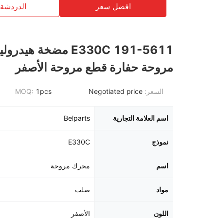
افضل سعر
الدردشة 
E330C 191-5611 مضخة هي
مروحة حفارة قطع مروحة الأصفر
السعر:
Negotiated price
1pcs
MOQ:
اسم العلامة التجارية
Belparts
نموذج
E330C
اسم
محرك مروحة
مواد
صلب
اللون
الأصفر