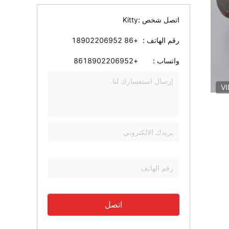
اتصل شخص :
Kitty
رقم الهاتف :
+86 18902206952
واتساب :
+8618902206952
V
اتصل