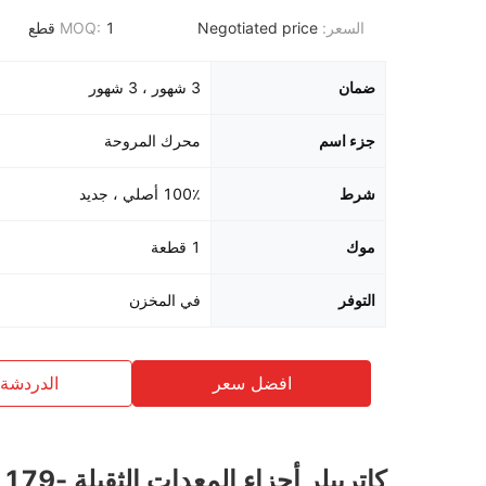
السعر:
Negotiated price
1 قطع
MOQ:
ضمان
3 شهور ، 3 شهور
جزء اسم
محرك المروحة
شرط
100٪ أصلي ، جديد
موك
1 قطعة
التوفر
في المخزن
افضل سعر
الدردشة 
كاتربيلر أجزاء ال