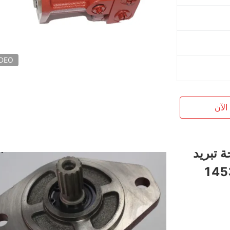
IDEO
الآن
EC700B مروحة تبريد
وليكي 14531612