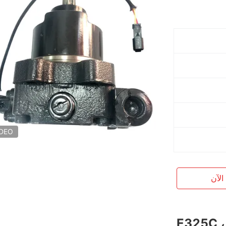
IDEO
الآن
معدات الثقيلة E325C ، 179-