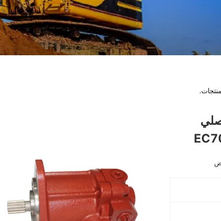
نتجات.
صلي
وض