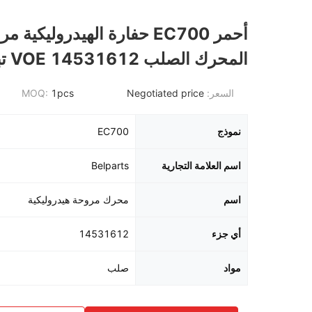
أحمر EC700 حفارة الهيدروليكية 
المحرك الصلب VOE 14531612 تبريد النفط
السعر:
Negotiated price
1pcs
MOQ:
نموذج
EC700
اسم العلامة التجارية
Belparts
اسم
محرك مروحة هيدروليكية
أي جزء
14531612
مواد
صلب