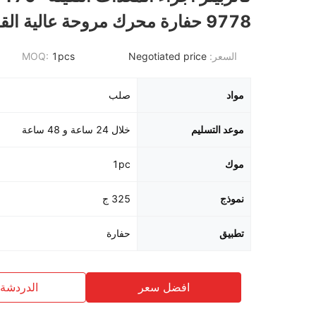
9778 حفارة محرك مروحة عالية القوة
السعر:
Negotiated price
1pcs
MOQ:
مواد
صلب
موعد التسليم
خلال 24 ساعة و 48 ساعة
موك
1pc
نموذج
325 ج
تطبيق
حفارة
افضل سعر
الدردشة 