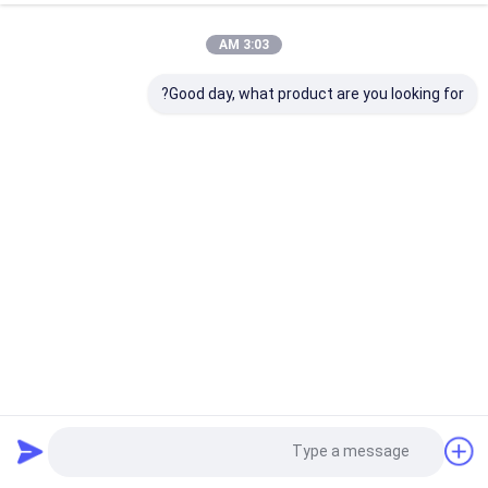
3:03 AM
Good day, what product are you looking for?
ارتفاع ضغط AP2D36 حفارة مضخة هيدروليكية سلسلة مضخة
مزدوجة والعتاد
حفار مضخة هيدروليّ
2020-04-27
629 الرؤى