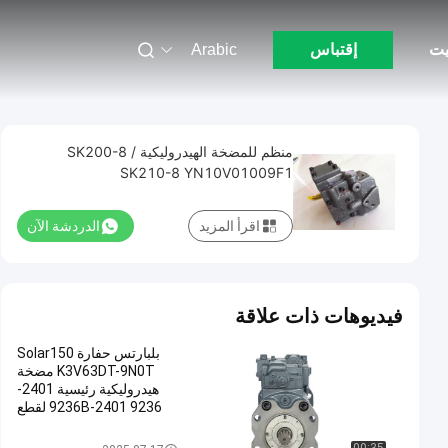
يت
إقتباس
Arabic
منظم للمضخة الهيدروليكية SK200-8 /
SK210-8 YN10V01009F1
اقرأ المزيد
الدردشة الآن
فيديوهات ذات علاقة
بلبارتس حفارة Solar150
K3V63DT-9N0T مضخة
هيدروليكية رئيسية 2401-
9236 2401-9236B لقطع
غيار دوسان
حفار مضخة هيدروليّ