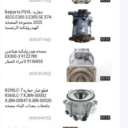
00:35
2025-07-17
حفارة Belparts PSVL-
42CG E305.5 E305.5E 374-
2025 مجموعة المضخة
الهيدروليكية الرئيسية
حفار مضخة هيدروليّ
00:31
2025-07-16
مضخة هيدروليكية هيتاشي
EX300-3 9122780
9136850 لأجزاء الحفار
حفار مضخة هيدروليّ
2025-05-20
00:36
قطع غيار حفارة R290LC-7
R360LC-7 XJBN-00002
XJBN-00847 XJBN-00520
ملحقات معدات البناء مضخة
التروس
مضخة هيدروليكية والعتاد
00:18
2022-04-27