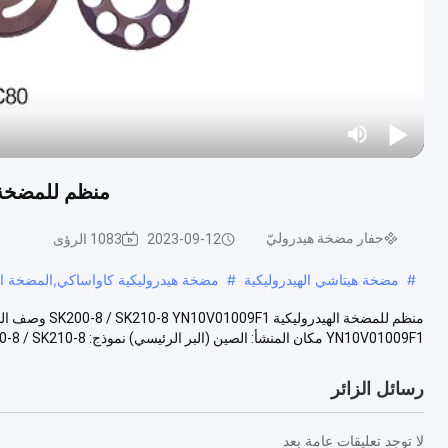
منظم للمضخة الهيدروليكية F1
حفار مضخة هيدروليّ
2023-09-12
1083 الرؤى
#
مضخة هيتاشي الهيدروليكية
#
مضخة هيدروليكية كاواساكي,المضخة اله
YN10V01009F1 مكان المنشأ: الصين (البر الرئيسي) نموذج: SK200-8 / SK210-8 رقم الق...
رسائل الزائر
لا توجد تعليقات عامة بعد