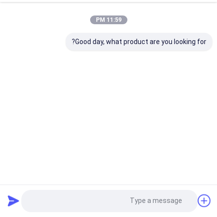
11:59 PM
Good day, what product are you looking for?
PC55 PC56-7 EX40-2 E305 حفارة أجزاء مضخة هيدروليكية
كاواساكي PVD-2B-42L
حفار مضخة هيدروليّ جزء
2023-09-12
450 الرؤى