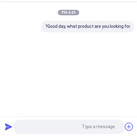
4:45 PM
Good day, what product are you looking for?
DH225 R210-7 JCB220 TM40 حفارة أجزاء محرك النهائي
الصلب مادة اللون الأسود
السفر موتور آسى
2023-11-29
21 الرؤى