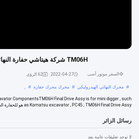
TM06H شركة هيتاشي حفارة النهائي محرك PC45 SK50 EC45 IHI45NX مكونات حفارة
السفر موتور آسى
2022-04-27
62 الرؤى
#
محرك النهائي الهيدروليكي
#
محرك محرك حفارة
#
,
vator ComponentsTM06H Final Drive Assy is for mini digger , such
as Komatsu excavator , PC45 ; TM06H Final Drive Assy هو للحفارة الصغيرة ...
رسائل الزائر
لا توجد تعليقات عامة بعد