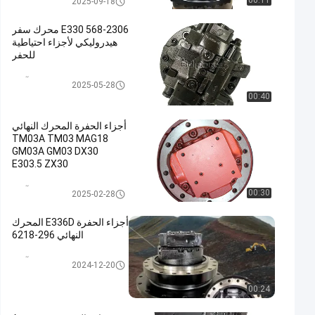
00:11
2025-09-18
E330 568-2306 محرك سفر
هيدروليكي لأجزاء احتياطية
للحفر
السفر موتور آسى
2025-05-28
00:40
أجزاء الحفرة المحرك النهائي
TM03A TM03 MAG18
GM03A GM03 DX30
E303.5 ZX30
السفر موتور آسى
00:30
2025-02-28
أجزاء الحفرة E336D المحرك
النهائي 296-6218
السفر موتور آسى
2024-12-20
00:24