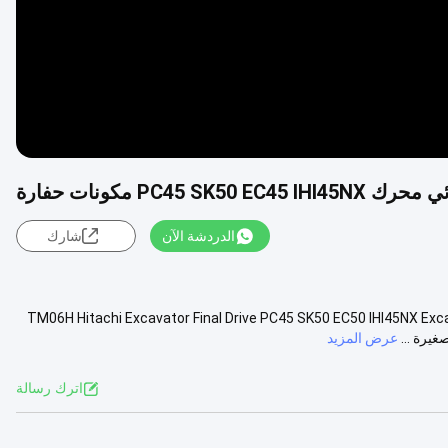
الدردشة الآن
شارك
TM06H Hitachi Excavator Final Drive PC45 SK50 EC50 IHI45NX Exca
عرض المزيد
اترك رسالة