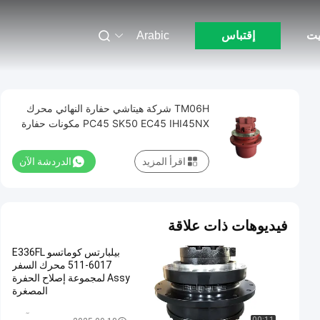
يت
إقتباس
Arabic
TM06H شركة هيتاشي حفارة النهائي محرك
PC45 SK50 EC45 IHI45NX مكونات حفارة
اقرأ المزيد
الدردشة الآن
فيديوهات ذات علاقة
بيلبارتس كوماتسو E336FL
511-6017 محرك السفر
Assy لمجموعة إصلاح الحفرة
المصغرة
السفر موتور آسى