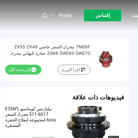
يت
إقتباس
Arabic
TM06F محرك السفر عاصي ZX55 ZX48
ZX68 SWE60 SWE70 حفارة النهائي محرك
اقرأ المزيد
الدردشة الآن
فيديوهات ذات علاقة
بيلبارتس كوماتسو E336FL
511-6017 محرك السفر
Assy لمجموعة إصلاح الحفرة
المصغرة
السفر موتور آسى