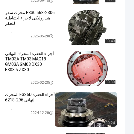
00:11
2025-09-18
E330 568-2306 محرك سفر
هيدروليكي لأجزاء احتياطية
للحفر
السفر موتور آسى
2025-05-28
00:40
أجزاء الحفرة المحرك النهائي
TM03A TM03 MAG18
GM03A GM03 DX30
E303.5 ZX30
السفر موتور آسى
00:30
2025-02-28
أجزاء الحفرة E336D المحرك
النهائي 296-6218
السفر موتور آسى
2024-12-20
00:24