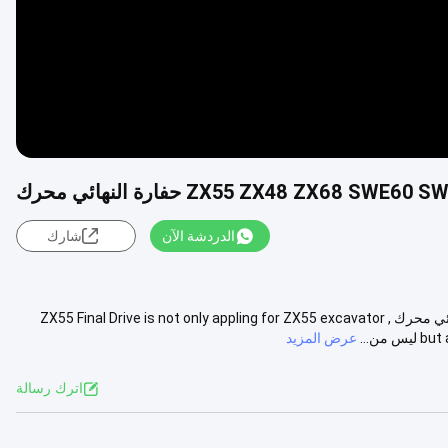
الدردشة الآن
شارك
TM06F محرك السفر ASY ZX55 ZX48 ZX68 SWE60 SWE70 حفارة النهائي محرك ZX55 Final Drive is not only appling for ZX55 excavator ,
ن...
عرض المزيد
اترك رسالة