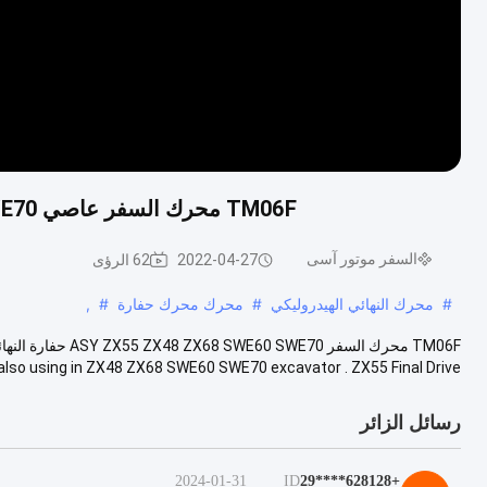
TM06F محرك السفر عاصي ZX55 ZX48 ZX68 SWE60 SWE70 حفارة النهائي محرك
السفر موتور آسى
2022-04-27
62 الرؤى
#
محرك النهائي الهيدروليكي
#
محرك محرك حفارة
#
,
but also using in ZX48 ZX68 SWE60 SWE70 excavator . ZX55 Final Drive ليس م
رسائل الزائر
2024-01-31
ID
+628128****29