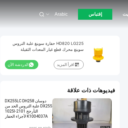
يت
إقتباس
Arabic
HD820 LG225 حفارة سوينغ علبة التروس
سوينغ محرك قطع غيار المعدات الثقيلة
اقرأ المزيد
الدردشة الآن
فيديوهات ذات علاقة
دوسان DX255LC DH258
DX255 علبة التروس الحد من
التأرجح 2101-1025I
K1004037A لأجزاء الحفار
سوينغ علبة التروس