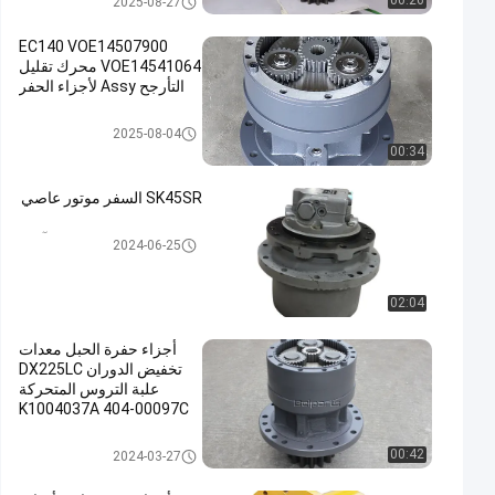
00:26
2025-08-27
EC140 VOE14507900
VOE14541064 محرك تقليل
التأرجح Assy لأجزاء الحفر
سوينغ علبة التروس
2025-08-04
00:34
SK45SR السفر موتور عاصي
السفر موتور آسى
2024-06-25
02:04
أجزاء حفرة الحبل معدات
تخفيض الدوران DX225LC
علبة التروس المتحركة
K1004037A 404-00097C
لدوسان
سوينغ علبة التروس
00:42
2024-03-27