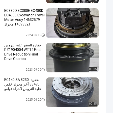
00:24
EC380D EC380E EC480D
EC480E Excavator Travel
Motor Assy 14632579
14593321 محرك
هيدروليكي نهائي
السفر موتور آسى
00:49
2024-06-19
حفارة السفر علبة التروس
RZ1904004 WT14 Final
Drive Reduction Final
Drive Gearbox
علبة التروس السفر
00:35
2023-09-06
الحفرة EC140 SA 8230-
33470 آخر محرك خفض
علبة التروس لأجزاء فولفو
علبة التروس السفر
2025-06-20
00:35