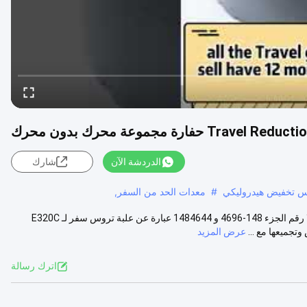
الدردشة الآن
شارك
وس تخفيض هيدروليكي
#
معدات الحد من السفر,
148-4696 1484644 مجموعة محرك حفارة E320C E320D بدون محرك كلا رقم الجزء 148-4696 و 1484644 عبارة عن علبة تروس سفر لـ E320C
عرض المزيد
اترك رسالة