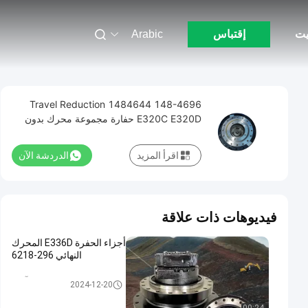
يت
إقتباس
Arabic
148-4696 1484644 Travel Reduction
E320C E320D حفارة مجموعة محرك بدون
محرك
اقرأ المزيد
الدردشة الآن
فيديوهات ذات علاقة
أجزاء الحفرة E336D المحرك
النهائي 296-6218
السفر موتور آسى
2024-12-20