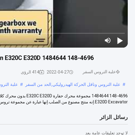
148-4696 1484644 Travel Reduction E320C E320D حفارة مجموعة محرك بدون محرك
علبة التروس السفر
2022-04-27
414 الرؤى
#
علبة التروس وناقل الحركة الهيدروليكي,الحد من السفر
#
علبة التر
E320D Excavator.إنه منتج مصنوع من الصلب.إنها عبارة عن مجموعة تروس وتجميعها مع ...
رسائل الزائر
لا توجد تعليقات عامة بعد