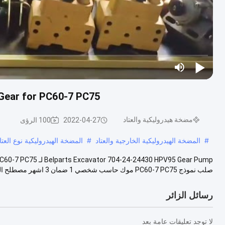
Gear for PC60-7 PC75
مضخة هيدروليكية والعتاد
2022-04-27
100 الرؤى
#
المضخة الهيدروليكية الخارجية والعتاد
#
المضخة الهيدروليكية نوع العتا
صلب نموذج PC60-7 PC75 موك حاسب شخصي 1 ضمان 3 اشهر مصطلح الدفع تي / تي ، ويس...
رسائل الزائر
لا توجد تعليقات عامة بعد