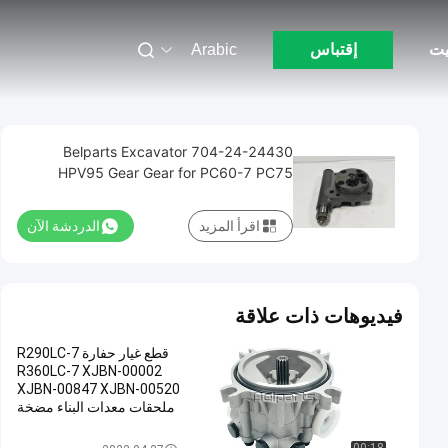
يت
إقتباس
Arabic
Belparts Excavator 704-24-24430
HPV95 Gear Gear for PC60-7 PC75
اقرأ المزيد
الدردشة الآن
فيديوهات ذات علاقة
قطع غيار حفارة R290LC-7
R360LC-7 XJBN-00002
XJBN-00847 XJBN-00520
ملحقات معدات البناء مضخة
التروس
مضخة هيدروليكية والعتاد