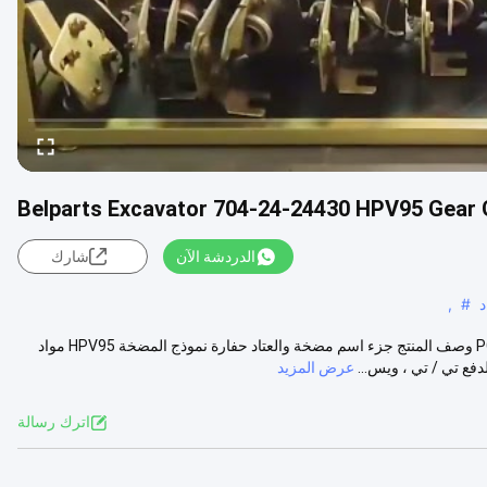
Belparts Excavator 704-24-24430 HPV95 Gear 
الدردشة الآن
شارك
د
#
,
Belparts Excavator 704-24-24430 HPV95 Gear Pump لـ PC60-7 PC75 وصف المنتج جزء اسم مضخة والعتاد حفارة نموذج المضخة HPV95 مواد
عرض المزيد
اترك رسالة