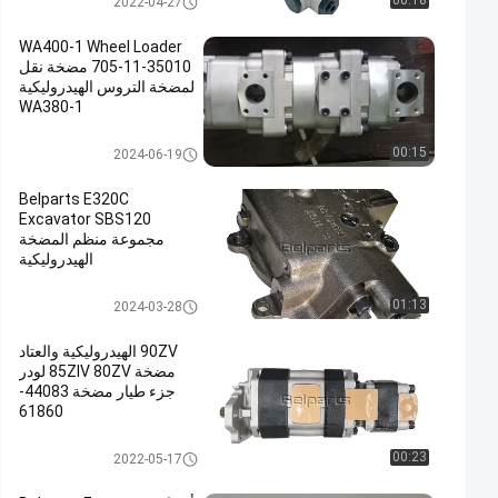
00:18
2022-04-27
WA400-1 Wheel Loader
705-11-35010 مضخة نقل
لمضخة التروس الهيدروليكية
WA380-1
مضخة هيدروليكية والعتاد
00:15
2024-06-19
Belparts E320C
Excavator SBS120
مجموعة منظم المضخة
الهيدروليكية
مضخة هيدروليكية والعتاد
01:13
2024-03-28
90ZV الهيدروليكية والعتاد
مضخة 85ZIV 80ZV لودر
جزء طيار مضخة 44083-
61860
مضخة هيدروليكية والعتاد
00:23
2022-05-17