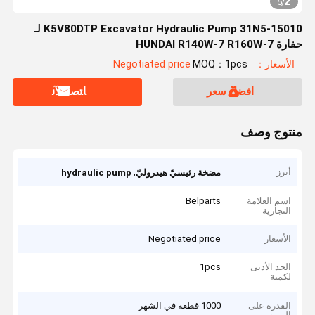
2
5
/
K5V80DTP Excavator Hydraulic Pump 31N5-15010 لـ
حفارة HUNDAI R140W-7 R160W-7
الأسعار：Negotiated price
MOQ：1pcs
افضل سعر
ﺎﺘﺼﻟ ﺍﻶﻧ
منتوج وصف
أبرز
,
مضخة رئيسيّ هيدروليّ
hydraulic pump
اسم العلامة
Belparts
التجارية
الأسعار
Negotiated price
الحد الأدنى
1pcs
لكمية
القدرة على
1000 قطعة في الشهر