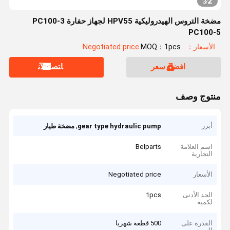
2
3
/
مضخة التروس الهيدروليكية HPV55 لجهاز حفارة PC100-3
PC100-5
الأسعار：Negotiated price
MOQ：1pcs
افضل سعر
ﺎﺘﺼﻟ ﺍﻶﻧ
منتوج وصف
أبرز
,
gear type hydraulic pump
مضخة طيار
اسم العلامة
Belparts
التجارية
الأسعار
Negotiated price
الحد الأدنى
1pcs
لكمية
القدرة على
500 قطعة شهريا