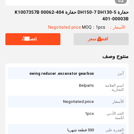
2
4
/
حفارة DH150-7 DH130-5 حفارة 404-00062 K1007357B
401-00003B
الأسعار：Negotiated price
MOQ：1pcs
افضل سعر
ﺎﺘﺼﻟ ﺍﻶﻧ
منتوج وصف
أبرز
,
swing reducer
excavator gearbox
اسم العلامة
Belparts
التجارية
الأسعار
Negotiated price
الحد الأدنى
1pcs
لكمية
القدرة على
500 قطعة شهريا