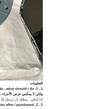
التعليمات
o., what should I do ?
1.
1 .
ولكن لا يمكنني عرض الأجزاء ، 
إذا أمكن ، يمكنك أن ترسل لنا ص
rts after I purchased?
2.
2 .