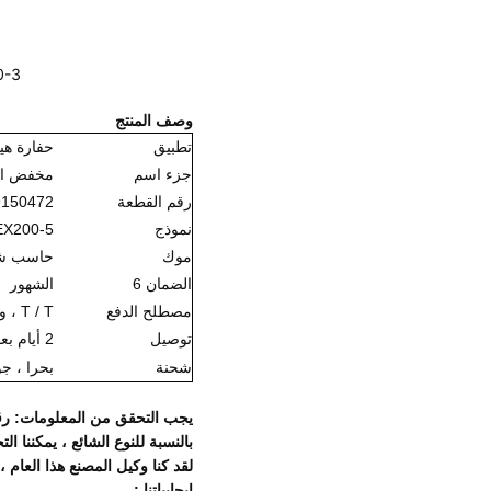
0-5 EX200-3
وصف المنتج
تطبيق
حفارة هي
جزء اسم
مخفض ال
رقم القطعة
150472 9155253
نموذج
EX200-5
موك
حاسب ش
الضمان 6
الشهور
مصطلح الدفع
T / T ، ويسترن يونيون ، باي بال
توصيل
2 أيام بعد استلام الدفع
شحنة
بحرا ، ج
يجب التحقق من المعلومات: رق
بالنسبة للنوع الشائع ، يمكننا ا
لقد كنا وكيل المصنع هذا العام
إيجابياتنا :