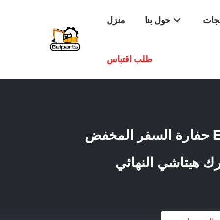
تجات
حول بنا
منزل
طلب اقتباس
EX210-5 EX200-3 حفارة السفر المخفض