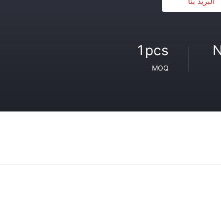
البريد بنا
1pcs
N
MOQ