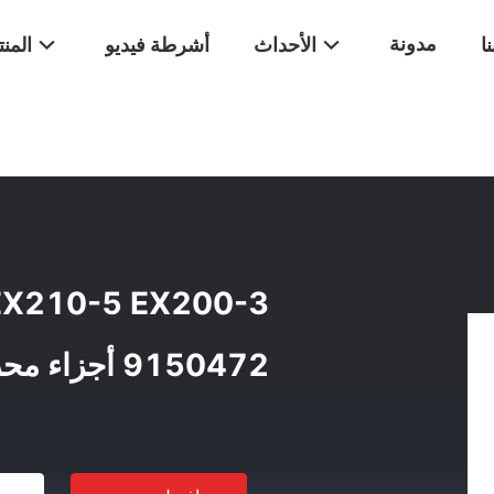
مدونة
ا
الأحداث
أشرطة فيديو
المن
9150472 أجزاء محرك هيتاشي النهائي