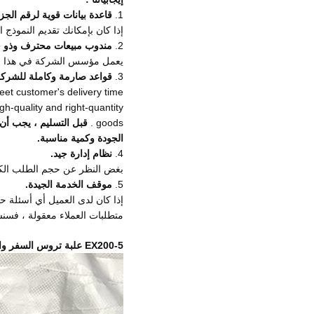
1.
قاعدة بيانات قوية لرقم الجز
إذا كان بإمكانك تقديم النموذج ا
2.
مندوب مبيعات محترف وذو خ
يعمل مؤسس الشركة في هذا المجال لأكثر من 7 
3.
قواعد صارمة وكاملة للشركة
eet customer's delivery time .
h-quality and right-quantity
goods .
قبل التسليم ، يجب أن 
الجودة وكمية مناسبة.
4.
نظام إدارة جيد.
بغض النظر عن حجم الطلب الكبير
5.
موقف الخدمة الجيدة.
إذا كان لدى العميل أي أسئلة حو
متطلبات العملاء معقولة ، فسن
EX200-5 علبة تروس السفر والعتاد