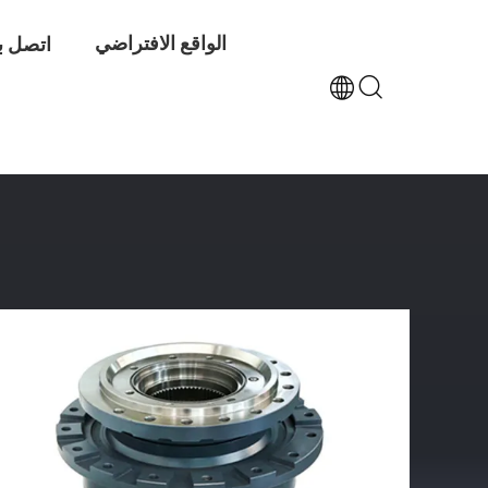
الواقع الافتراضي
اتصل بن
منزل
/
المنتجات
/
علبة التروس السفر
/
EX210-5 EX200-3 حفارة السفر المخفض 9150472 أجزاء محرك هيتاشي النهائي