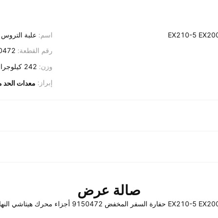
EX210-5 EX20
اسم:
علبة التروس 
رقم القطعة:
 9155253
وزن:
242 كيلوجرام
إبراز:
معدات الحد م
صالة عرض
EX21 حفارة السفر المخفض 9150472 أجزاء محرك هيتاشي النهائي