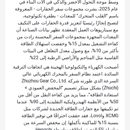
وسط موجة التحول الأخضر والذكي في آلات البناء في
عام 2025، بشرت مجموعات سفر الحفارات - المعروفة
باسم "القلب المتحرك" للمعدات - بطفرة تكنولوجية،
لتصبح إنجازًا رئيسيًا لتعزيز قدرة الحفارات على التكيف
مع سيناريوهات العمل المعقدة. تظهر بيانات الصناعة أن
المعدات المجهزة بمجموعات السفر المحسنة زادت من
كفاءة التشغيل بمعدل 15% وخفضت استهلاك الطاقة
بأكثر من 10%، مع وصول معدل التغلغل في البيئات
القاسية مثل المناجم والأراضي الرطبة إلى 22%.
أصبحت الكهرباء والتكنولوجيا الهجينة هي اتجاهات الترقية
السائدة. اعتمد نظام السفر بالمحرك الكهربائي عالي
السرعة الذي طورته شركة Zhuzhou Gear Co., Ltd.
(Zhuchi) بشكل مبتكر تصميم "المخفض العمودي +
استعادة الطاقة"، مما يزيد من كفاءة النقل من أقل من
50% من الأنظمة الهيدروليكية التقليدية إلى 90%. عندما
تم تكييفها مع حفارات الطاقة الجديدة لشركات مثل
XCMG وLovol، فقد حققت اختراقًا في توفير الطاقة
بنسبة 15% للماكينة بأكملها. إن مخفض السرعة من
سلسلة ES الذي تم إطلاقه بواسطة Hengchi