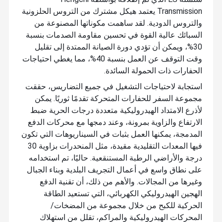
Transmission يعتمد هيكل مشترك من التروس الحلزونية
والتروس الدودية. لقد ساهمت مكوناتها المصنوعة من
السبائك عالية القوة في تحسين مقاومة الصدمات بنسبة
30%، ويمكن أن تؤدي دورة الصيانة الممتدة إلى تقليل
وقت التوقف عن العمل بنسبة 40%، مما يغطي احتياجات
الحفارات ذات الحمولة السائدة.
استجابة لاحتياجات التشغيل في جميع التضاريس، حققت
مجموعة السفر للحفارات المتحركة تقدمًا ثوريًا. يمكن
لأذرع الامتداد الهيدروليكية متعددة درجات الحرية ضبط
الارتفاع والزاوية بمرونة، وعند دمجها مع محركات الدفع
المدمجة، يمكنها العمل بثبات في السيناريوهات التي تكون
فيها المعدات التقليدية مقيدة، مثل المنحدرات بزاوية 30
درجة والأراضي الرطبة المستنقعية. حاليًا، تم استخدامه
على نطاق واسع في أعمال التجريف البلدية وبناء الجبال
وغيرها من المجالات. والأهم من ذلك، أن تقنية الدفع
الهجين الهيدروليكي الكهربائي، التي تستعيد الطاقة
الحركية للكبح من خلال مجموعة من المضخات/
المحركات الهيدروليكية والمراكم، تقلل من استهلاك