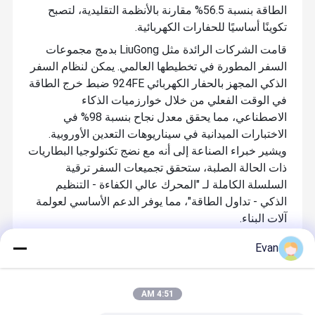
الطاقة بنسبة 56.5% مقارنة بالأنظمة التقليدية، لتصبح
تكوينًا أساسيًا للحفارات الكهربائية.
قامت الشركات الرائدة مثل LiuGong بدمج مجموعات
السفر المطورة في تخطيطها العالمي. يمكن لنظام السفر
الذكي المجهز بالحفار الكهربائي 924FE ضبط خرج الطاقة
في الوقت الفعلي من خلال خوارزميات الذكاء
الاصطناعي، مما يحقق معدل نجاح بنسبة 98% في
الاختبارات الميدانية في سيناريوهات التعدين الأوروبية.
ويشير خبراء الصناعة إلى أنه مع نضج تكنولوجيا البطاريات
ذات الحالة الصلبة، ستحقق تجميعات السفر ترقية
السلسلة الكاملة لـ "المحرك عالي الكفاءة - التنظيم
الذكي - تداول الطاقة"، مما يوفر الدعم الأساسي لعولمة
آلات البناء.
Evan
المنتجات الموصى بها
4:51 AM